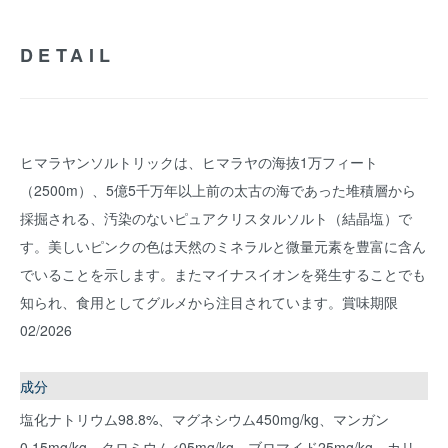
DETAIL
ヒマラヤンソルトリックは、ヒマラヤの海抜1万フィート
（2500m）、5億5千万年以上前の太古の海であった堆積層から
採掘される、汚染のないピュアクリスタルソルト（結晶塩）で
す。美しいピンクの色は天然のミネラルと微量元素を豊富に含ん
でいることを示します。またマイナスイオンを発生することでも
知られ、食用としてグルメから注目されています。賞味期限
02/2026
成分
塩化ナトリウム98.8%、マグネシウム450mg/kg、マンガン
0.15mg/kg、クロミウム<05mg/kg、ブロマイド25mg/kg、カリ