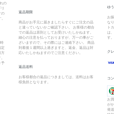
れの
ゆ
ギリ
返品期限
すの
お
す。
商品がお手元に届きましたらすぐにご注文の品
な
と違っていないかご確認下さい。 お客様の都合
ト
での返品は原則としてお受けいたしかねます。
は
細心の注意を払っておりますが、万一の事がご
す
入時
ざいますので、その際にはご連絡下さい。 商品
指定
到着後１週間以上過ぎますと、返金、返品は対
ク
済方
応いたしかねますのでご注意ください。
す。
を予
返品送料
お客様都合の返品につきましては、送料はお客
コ
様負担となります。
お買
が
発