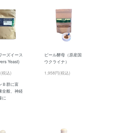
ワーズイース
ビール酵母（原産国
ers Yeast)
ウクライナ）
円(税込)
1,958円(税込)
ンＢ群に富
康全般、神経
養に