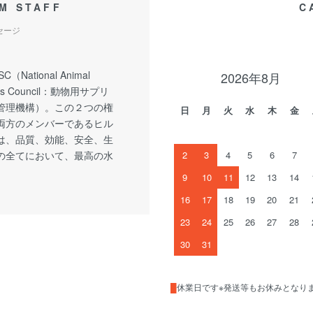
M STAFF
C
セージ
C（National Animal
2026年8月
nts Council：動物用サプリ
管理機構）。この２つの権
日
月
火
水
木
金
両方のメンバーであるヒル
は、品質、効能、安全、生
の全てにおいて、最高の水
2
3
4
5
6
7
9
10
11
12
13
14
16
17
18
19
20
21
23
24
25
26
27
28
30
31
█
休業日です※発送等もお休みとなり