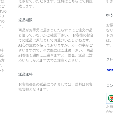
方法
えさせていただきます。送料はこちらにて負担
引
はご
致します。
れの
ゆ
ギリ
返品期限
すの
お
す。
商品がお手元に届きましたらすぐにご注文の品
な
と違っていないかご確認下さい。 お客様の都合
ト
での返品は原則としてお受けいたしかねます。
は
細心の注意を払っておりますが、万一の事がご
す
入時
ざいますので、その際にはご連絡下さい。 商品
指定
到着後１週間以上過ぎますと、返金、返品は対
ク
済方
応いたしかねますのでご注意ください。
す。
を予
返品送料
お客様都合の返品につきましては、送料はお客
コ
様負担となります。
お買
が