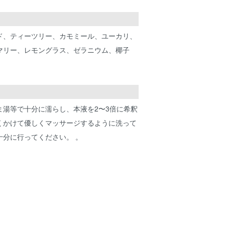
ド、ティーツリー、カモミール、ユーカリ、
マリー、レモングラス、ゼラニウム、椰子
ま湯等で十分に濡らし、本液を2〜3倍に希釈
くかけて優しくマッサージするように洗って
十分に行ってください。 。