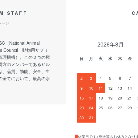
M STAFF
C
セージ
C（National Animal
2026年8月
nts Council：動物用サプリ
管理機構）。この２つの権
日
月
火
水
木
金
両方のメンバーであるヒル
は、品質、効能、安全、生
の全てにおいて、最高の水
2
3
4
5
6
7
9
10
11
12
13
14
16
17
18
19
20
21
23
24
25
26
27
28
30
31
█
休業日です※発送等もお休みとなり