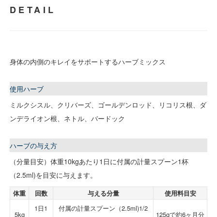
DETAIL
身体の内側のキレイをサポートするハーブミックス
使用ハーブ
ミルクシスル、クリバーズ、ゴールデンロッド、リコリス根、ダ
ンデライオン根、ネトル、バードック
ハーブの与え方
（分量目安）体重10kgあたり1日に付属の計量スプーン1杯
（2.5ml)を目安に与えます。
体重
回数
与える分量
使用料目安
1日1
付属の計量スプーン（2.5ml)1/2
5kg
125gで約6ヶ月分