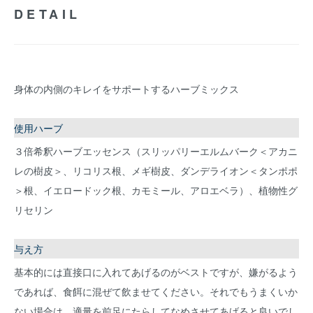
DETAIL
身体の内側のキレイをサポートするハーブミックス
使用ハーブ
３倍希釈ハーブエッセンス（スリッパリーエルムバーク＜アカニ
レの樹皮＞、リコリス根、メギ樹皮、ダンデライオン＜タンポポ
＞根、イエロードック根、カモミール、アロエベラ）、植物性グ
リセリン
与え方
基本的には直接口に入れてあげるのがベストですが、嫌がるよう
であれば、食餌に混ぜて飲ませてください。それでもうまくいか
ない場合は、適量を前足にたらしてなめさせてあげると良いでし