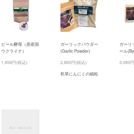
ビール酵母（原産国
ガーリックパウダー
ガーリ
ウクライナ）
(Garlic Powder)
ール(Bye
1,958円(税込)
2,860円(税込)
3,080
乾草にんにくの細粒