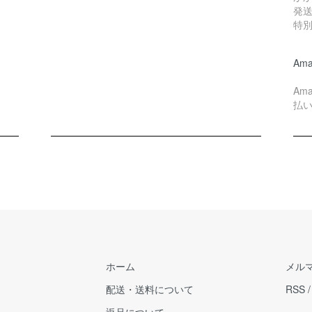
発
特
Ama
Am
払
ホーム
メル
配送・送料について
RSS