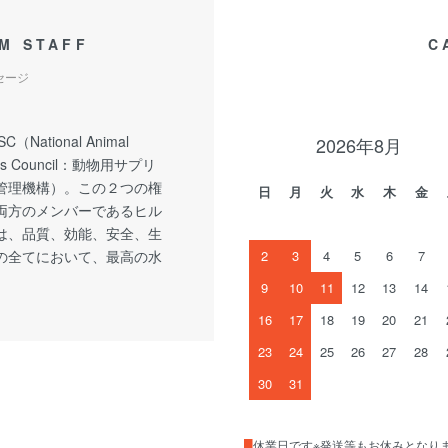
M STAFF
C
セージ
C（National Animal
2026年8月
nts Council：動物用サプリ
管理機構）。この２つの権
日
月
火
水
木
金
両方のメンバーであるヒル
は、品質、効能、安全、生
の全てにおいて、最高の水
2
3
4
5
6
7
9
10
11
12
13
14
16
17
18
19
20
21
23
24
25
26
27
28
30
31
█
休業日です※発送等もお休みとなり