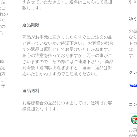
方法
えさせていただきます。送料はこちらにて負担
引
はご
致します。
れの
ゆ
ギリ
返品期限
すの
お
す。
商品がお手元に届きましたらすぐにご注文の品
な
と違っていないかご確認下さい。 お客様の都合
ト
での返品は原則としてお受けいたしかねます。
は
細心の注意を払っておりますが、万一の事がご
す
入時
ざいますので、その際にはご連絡下さい。 商品
指定
到着後１週間以上過ぎますと、返金、返品は対
ク
済方
応いたしかねますのでご注意ください。
す。
を予
返品送料
お客様都合の返品につきましては、送料はお客
コ
様負担となります。
お買
が