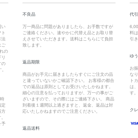
不良品
代
買い
万一商品に問題がありましたら、お手数ですが
6,
マト
ご連絡ください。速やかに代替え品とお取り替
料は
方法
えさせていただきます。送料はこちらにて負担
引
はご
致します。
れの
ゆ
ギリ
返品期限
すの
お
す。
商品がお手元に届きましたらすぐにご注文の品
な
と違っていないかご確認下さい。 お客様の都合
ト
での返品は原則としてお受けいたしかねます。
は
細心の注意を払っておりますが、万一の事がご
す
入時
ざいますので、その際にはご連絡下さい。 商品
指定
到着後１週間以上過ぎますと、返金、返品は対
ク
済方
応いたしかねますのでご注意ください。
す。
を予
返品送料