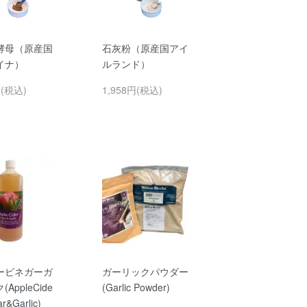
酵母（原産国
石灰粉（原産国アイ
イナ）
ルランド）
円(税込)
1,958円(税込)
ービネガーガ
ガーリックパウダー
AppleCide
(Garlic Powder)
ar&Garlic)