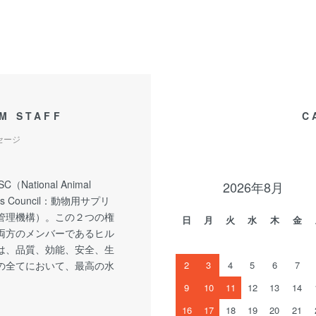
M STAFF
C
セージ
C（National Animal
2026年8月
nts Council：動物用サプリ
管理機構）。この２つの権
日
月
火
水
木
金
両方のメンバーであるヒル
は、品質、効能、安全、生
の全てにおいて、最高の水
2
3
4
5
6
7
9
10
11
12
13
14
16
17
18
19
20
21