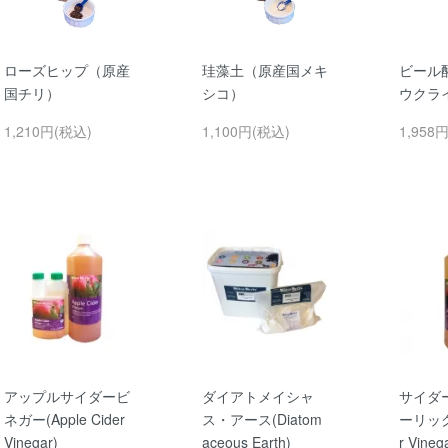
ローズヒップ（原産
珪藻土（原産国メキ
ビール
国チリ）
シコ）
ウクラ
1,210円(税込)
1,100円(税込)
1,958
アップルサイダービ
ダイアトメイシャ
サイダ
ネガー(Apple Cider
ス・アース(Diatom
ーリック(
Vinegar)
aceous Earth)
r Vineg