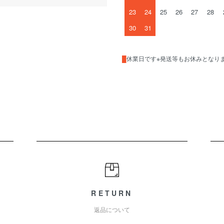
23
24
25
26
27
28
30
31
█
休業日です※発送等もお休みとなり
RETURN
返品について